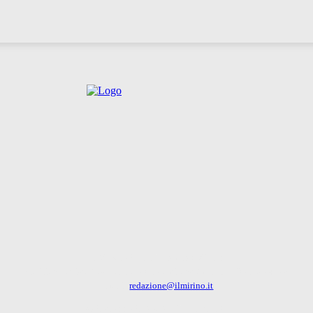
IL MIRINO - La finestra su Milano
Via Gian Battista Casella, 16 - 20156 Milano (MI) - Tel: 351 6274179
Emaili:
redazione@ilmirino.it
CONCESSIONARIA PUBBLICITA'