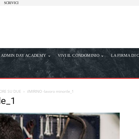
SCRIVICI
ADMIN DAY ACADEMY
VIVI IL CONDOMINIO
LA FIRMA DI 
ORE SU DUE
ilMIRINO -lavoro minorile_1
le_1