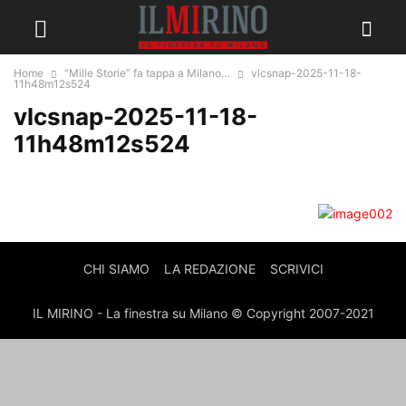
Home
“Mille Storie” fa tappa a Milano…
vlcsnap-2025-11-18-
11h48m12s524
vlcsnap-2025-11-18-
11h48m12s524
CHI SIAMO
LA REDAZIONE
SCRIVICI
IL MIRINO - La finestra su Milano © Copyright 2007-2021