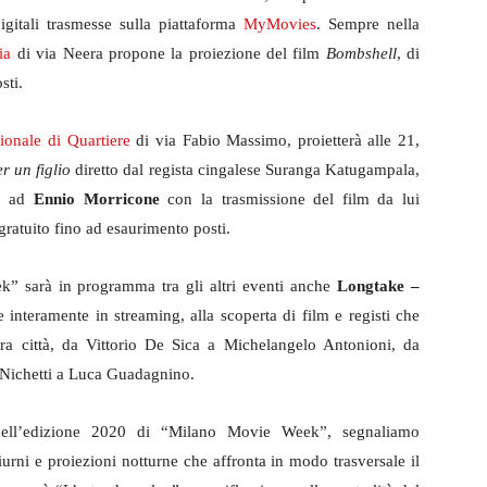
digitali trasmesse sulla piattaforma
MyMovies
. Sempre nella
ia
di via Neera propone la proiezione del film
Bombshell
, di
sti.
ionale di Quartiere
di via Fabio Massimo, proietterà alle 21,
r un figlio
diretto dal regista cingalese Suranga Katugampala,
io ad
Ennio Morricone
con la trasmissione del film da lui
gratuito fino ad esaurimento posti.
k” sarà in programma tra gli altri eventi anche
Longtake –
le interamente in streaming, alla scoperta di film e registi che
tra città, da Vittorio De Sica a Michelangelo Antonioni, da
 Nichetti a Luca Guadagnino.
dell’edizione 2020 di “Milano Movie Week”, segnaliamo
iurni e proiezioni notturne che affronta in modo trasversale il