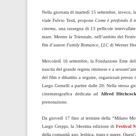
Nella giornata di martedì 15 settembre, invece, 
viale Fulvio Testi, propone
Come è profondo il ma
cinema
, una rassegna di 13 pellicole intervalla
mare. Mentre la Triennale, nell’ambito del Festiv
flm d’autore
Family Romance, LLC
di Werner He
Mercoledì 16 settembre, la Fondazione Ente del
nascita del grande regista riminese e a sessant’an
del film e dibattito a seguire, organizzati presso
Largo Gemelli a partire dalle 20. Nella stessa gi
cinematografica dedicata ad
Alfred Hitchcoc
prenotazione.
Da giovedì 17 fino al termine della “Milano Movi
Largo Greppi, la 34esima edizione di
Festival 
della comunità gay, lesbica, trans e queer. Quest’a