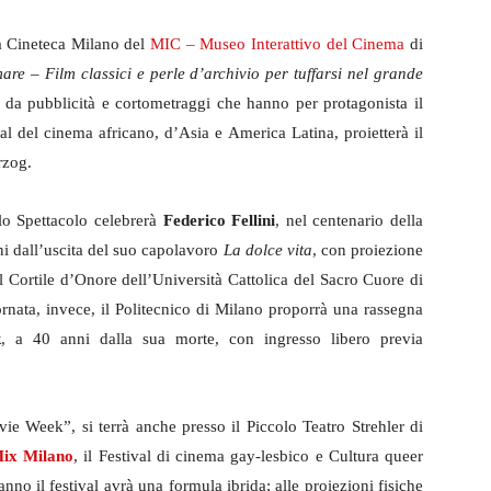
la Cineteca Milano del
MIC – Museo Interattivo del Cinema
di
re – Film classici e perle d’archivio per tuffarsi nel grande
te da pubblicità e cortometraggi che hanno per protagonista il
al del cinema africano, d’Asia e America Latina, proietterà il
rzog.
lo Spettacolo celebrerà
Federico Fellini
, nel centenario della
ni dall’uscita del suo capolavoro
La dolce vita
, con proiezione
 il Cortile d’Onore dell’Università Cattolica del Sacro Cuore di
ornata, invece, il Politecnico di Milano proporrà una rassegna
k
, a 40 anni dalla sua morte, con ingresso libero previa
e Week”, si terrà anche presso il Piccolo Teatro Strehler di
Mix Milano
, il Festival di cinema gay-lesbico e Cultura queer
nno il festival avrà una formula ibrida; alle proiezioni fisiche