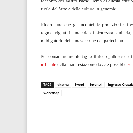
racconto del nostro Paese. Tema di questa edizion
ruolo dell’arte e della cultura in generale.
Ricordiamo che gli incontri, le proiezioni e i 
regole vigenti in materia di sicurezza sanitari
obbligatorio delle mascherine dei partecipanti.
Per consultare nel dettaglio il ricco palinsest
ufficiale
della manifestazione dove è possibile
sc
TAGS
cinema
Eventi
incontri
Ingresso Gratui
Workshop
Facebook
T
Share