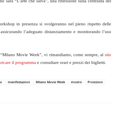
e sarà “L’arte che salva”, una riflessione sulla centralità del
workshop in presenza si svolgeranno nel pieno rispetto delle
a, assicurando l’adeguato distanziamento e monitorando l’uso
o di “Milano Movie Week”, vi rimandiamo, come sempre, al
sito
aricare il programma
e consultare orari e prezzi dei biglietti.
to
manifestazioni
Milano Movie Week
mostre
Proiezioni
witter
WhatsApp
Telegram