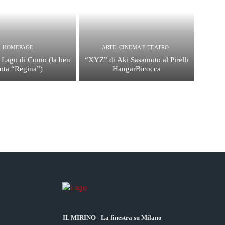
HOMEPAGE
ARTE, CINEMA E TEATRO
l Lago di Como (la ben
“XYZ” di Aki Sasamoto al Pirelli
ota “Regina”)
HangarBicocca
IL MIRINO - La finestra su Milano