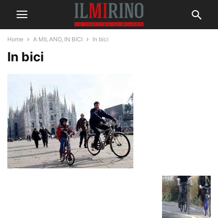
Home
A MILANO, IN BICI
In bici
In bici