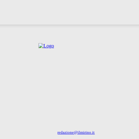
IL MIRINO - La finestra su Milano
Via Gian Battista Casella, 16 - 20156 Milano (MI) - Tel: 351 6274179
Emaili:
redazione@ilmirino.it