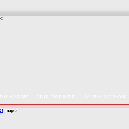
ICI
 DAY ACADEMY
VIVI IL CONDOMINIO
LA FIRMA DI C. RADOL
IO
image2