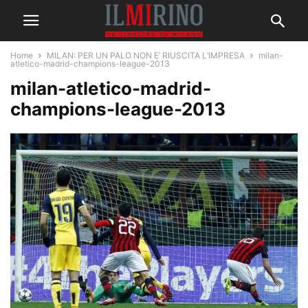
Home
MILAN: PER UN PALO NON E’ RIUSCITA L’IMPRESA
milan-
atletico-madrid-champions-league-2013
milan-atletico-madrid-
champions-league-2013