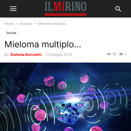
Home
Sociale
Mieloma multiplo…
Sociale
Mieloma multiplo…
86
0
By
Stefania Bortolotti
-
22 Maggio 2026