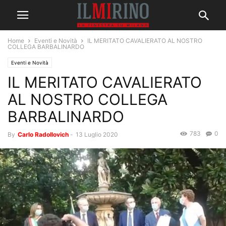
Home
Eventi e Novità
IL MERITATO CAVALIERATO AL NOSTRO
COLLEGA BARBALINARDO
Eventi e Novità
IL MERITATO CAVALIERATO
AL NOSTRO COLLEGA
BARBALINARDO
783
0
By
Carlo Radollovich
-
13 Luglio 2020