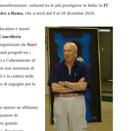
anifestazioni culturali tra le più prestigiose in Italia: la
IV
visive a Roma
, che si terrà dal 9 al 18 dicembre 2020.
location e musei
Cancelleria
 organizzato da
Start
nti progetti tra i
 e l’allestimento di
he una iniezione di
tà e la cultura nelle
o di orgoglio per la
– e spesso ne abbiamo
zzatore di
lto grande
ca. Per questo