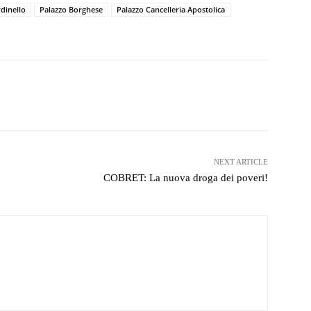
dinello
Palazzo Borghese
Palazzo Cancelleria Apostolica
witter
WhatsApp
Telegram
NEXT ARTICLE
COBRET: La nuova droga dei poveri!