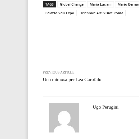
TAGS
Global Change
Maria Luciani
Mario Bernar
Palazzo Velli Expo
Triennale Arti Visive Roma
Facebook
T
Share
PREVIOUS ARTICLE
Una mimosa per Lea Garofalo
Ugo Perugini