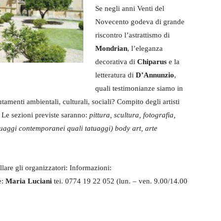
Se negli anni Venti del
Novecento godeva di grande
riscontro l’astrattismo di
Mondrian
, l’eleganza
decorativa di
Chiparus
e la
letteratura di
D’Annunzio
,
quali testimonianze siamo in
utamenti ambientali, culturali, sociali? Compito degli artisti
à. Le sezioni previste saranno:
pittura, scultura, fotografia,
inguaggi contemporanei quali tatuaggi) body art, arte
ellare gli organizzatori: Informazioni:
e:
Maria Luciani
tei. 0774 19 22 052 (lun. – ven. 9.00/14.00