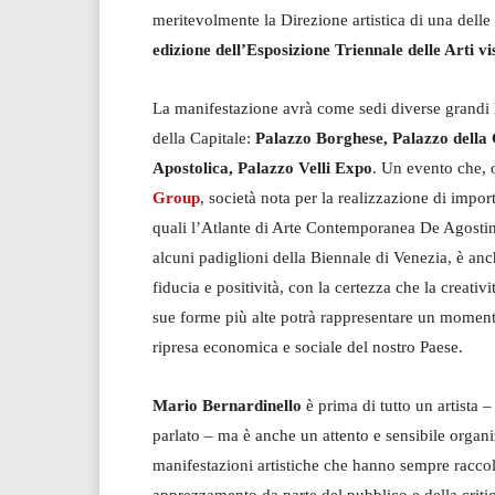
meritevolmente la Direzione artistica di una delle m
edizione dell’Esposizione Triennale delle Arti 
La manifestazione avrà come sedi diverse grandi 
della Capitale:
Palazzo Borghese, Palazzo della 
Apostolica, Palazzo Velli Expo
. Un evento che,
Group
, società nota per la realizzazione di importa
quali l’Atlante di Arte Contemporanea De Agostini
alcuni padiglioni della Biennale di Venezia, è anc
fiducia e positività, con la certezza che la creativi
sue forme più alte potrà rappresentare un moment
ripresa economica e sociale del nostro Paese.
Mario Bernardinello
è prima di tutto un artista 
parlato – ma è anche un attento e sensibile organi
manifestazioni artistiche che hanno sempre racco
apprezzamento da parte del pubblico e della criti