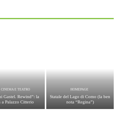
, CINEMA E TEATRO
HOMEPAGE
i Gastel. Rewind”: la
Statale del Lago di Como (la ben
 a Palazzo Citterio
nota “Regina”)