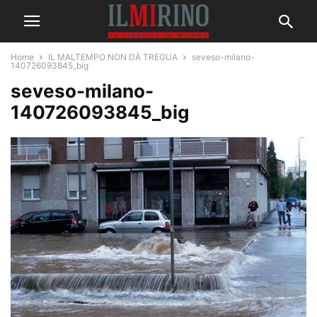
Home
IL MALTEMPO NON DÀ TREGUA
seveso-milano-
140726093845_big
seveso-milano-
140726093845_big