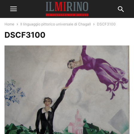
Home
Il linguaggio pittorico universale di Chagall
DSCF3100
DSCF3100