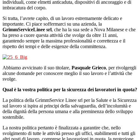
individuali, come elmetti anticaduta, dispositivi di ancoraggio e di
imbracatura del corpo.
Si tratta, l’avrete capito, di un lavoro estremamente delicato e
importante. Ci piace soffermarci su una azienda, la
GrimmServiceLinee srl
, che ha la sua sede a Nova Milanese e che
ha preso a cuore questa attività che svolge da oltre 11 anni,
garantendo sempre la massima professionalità e correttezza e il
rispetto dei tempi e delle esigenze della committenza.
Abbiamo avvicinato il suo titolare,
Pasquale Grieco
, per rivolgergli
alcune domande per conoscere meglio il suo lavoro e l’attività che
svolge.
Qual è la vostra politica per la sicurezza dei lavoratori in quota?
La politica della GrimmService Linee srl per la Salute e la Sicurezza
sul lavoro si ispira ai principi della salvaguardia, dell’incolumità e
della dignità della persona umana e alla preminenza dello sviluppo
sostenibile.
La nostra politica pertanto è finalizzata a garantire che, nello
svolgimento di tutte le attività presso gli uffici, stabilimenti e tutti gli
altri posti di lavoro, comprese le lavorazioni in quota, la protezione