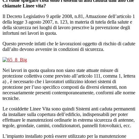
Ci vuole spiegare cosa sono i sistemi di anti caduta dall’alto che
chiamate Linee vita?
Il Decreto Legislativo 9 aprile 2008, n.81, Attuazione dell’articolo 1
della legge 3 agosto 2007, n. 123, in materia di tutela della salute e
della sicurezza nei luoghi di lavoro prescrive la prevenzione degli
infortuni nei lavori in quota.
Questo prevede infatti che le lavorazioni oggetto di rischio di cadute
dall’alto devono avvenire in condizioni di sicurezza.
Nei lavori in quota qualora non siano state attuate misure di
protezione collettiva come previsto all’articolo 111, comma 1, lettera
a) , è necessario che i lavoratori utilizzino idonei sistemi di
protezione per l’uso specifico composti da diversi elementi, non
necessariamente presenti contemporaneamente, conformi alle norme
tecniche.
Le cosiddette Linee Vita sono quindi Sistemi anti caduta permanenti
da installare sulla copertura dell’edificio, indispensabili per poter
effettuare le manutenzioni ordinarie in estrema sicurezza di antenne,
tegole, grondaie, camini, condizionatori, pannelli fotovoltaici, ecc.
L’impianto installato potrà essere utilizzato per la manutenzione