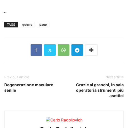
TAGS
guerra
pace
Previous article
Next article
Degenerazione maculare
Grazie ai granchi, in sala
senile
operatoria strumenti più
asettici