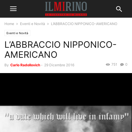
Home
Eventi e Novità
L’ABBRACCIO NIPPONICO-AMERICANO
Eventi e Novità
L’ABBRACCIO NIPPONICO-
AMERICANO
751
0
By
Carlo Radollovich
-
29 Dicembre 2016