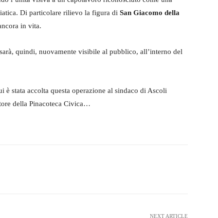
iatica. Di particolare rilievo la figura di
San Giacomo della
ancora in vita.
 sarà, quindi, nuovamente visibile al pubblico, all’interno del
i è stata accolta questa operazione al sindaco di Ascoli
ttore della Pinacoteca Civica…
witter
WhatsApp
Telegram
NEXT ARTICLE