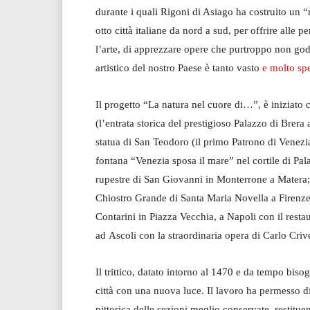
durante i quali Rigoni di Asiago ha costruito un 
otto città italiane da nord a sud, per offrire alle
l’arte, di apprezzare opere che purtroppo non god
artistico del nostro Paese è tanto vasto
e molto sp
Il progetto “La natura nel cuore di…”, è iniziato 
(l’entrata storica del prestigioso Palazzo di Brera
statua di San Teodoro (il primo Patrono di Venezi
fontana “Venezia sposa il mare” nel cortile di Pa
rupestre di San Giovanni in Monterrone a Matera; n
Chiostro Grande di Santa Maria Novella a Firenze
Contarini in Piazza Vecchia, a Napoli con il rest
ad Ascoli con la straordinaria opera di Carlo Crive
Il trittico, datato intorno al 1470 e da tempo bisog
città con una nuova luce. Il lavoro ha permesso di 
pittorica delle sezioni meglio conservate, restit