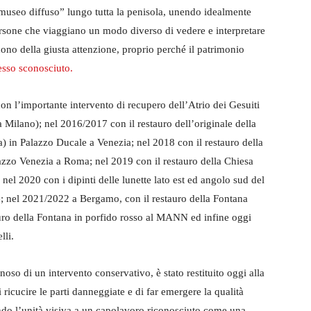
“museo diffuso” lungo tutta la penisola, unendo idealmente
 persone che viaggiano un modo diverso di vedere e interpretare
ono della giusta attenzione, proprio perché il patrimonio
esso sconosciuto.
con l’importante intervento di recupero dell’Atrio dei Gesuiti
 a Milano); nel 2016/2017 con il restauro dell’originale della
a) in Palazzo Ducale a Venezia; nel 2018 con il restauro della
lazzo Venezia a Roma; nel 2019 con il restauro della Chiesa
el 2020 con i dipinti delle lunette lato est ed angolo sud del
; nel 2021/2022 a Bergamo, con il restauro della Fontana
auro della Fontana in porfido rosso al MANN ed infine oggi
lli.
noso di un intervento conservativo, è stato restituito oggi alla
ricucire le parti danneggiate e di far emergere la qualità
uendo l’unità visiva a un capolavoro riconosciuto come una