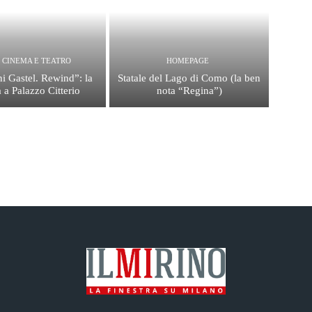
, CINEMA E TEATRO
HOMEPAGE
i Gastel. Rewind”: la
Statale del Lago di Como (la ben
 a Palazzo Citterio
nota “Regina”)