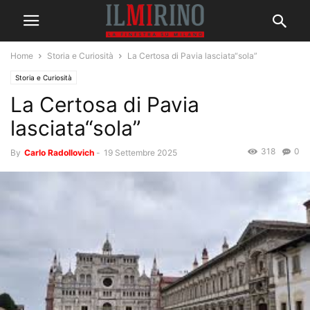
Home
Storia e Curiosità
La Certosa di Pavia lasciata“sola”
Storia e Curiosità
La Certosa di Pavia
lasciata“sola”
318
0
By
Carlo Radollovich
-
19 Settembre 2025