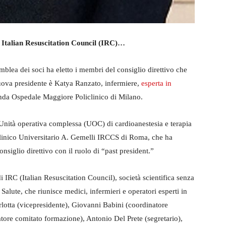
di Italian Resuscitation Council (IRC)…
blea dei soci ha eletto i membri del consiglio direttivo che
uova presidente è Katya Ranzato, infermiere,
esperta in
da Ospedale Maggiore Policlinico di Milano.
’Unità operativa complessa (UOC) di cardioanestesia e terapia
clinico Universitario A. Gemelli IRCCS di Roma, che ha
iglio direttivo con il ruolo di “past president.”
di IRC (Italian Resuscitation Council), società scientifica senza
a Salute, che riunisce medici, infermieri e operatori esperti in
lotta (vicepresidente), Giovanni Babini (coordinatore
atore comitato formazione), Antonio Del Prete (segretario),