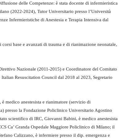
Diffusione delle Competenze: è stata docente di infermieristica
 Milano (2022-2024), Tutor Universitario presso l’Università
enze Infermieristiche di Anestesia e Terapia Intensiva dal
orsi base e avanzati di trauma e di rianimazione neonatale,
 Direttivo Nazionale (2011-2015) e Coordinatore del Comitato
alian Resuscitation Council dal 2018 al 2023, Segretario
 è medico anestesista e rianimatore (servizio di
ca) presso la Fondazione Policlinico Universitario Agostino
ato scientifico di IRC, Giovanni Babini, è medico anestesista
CCS Ca’ Granda Ospedale Maggiore Policlinico di Milano; il
tefano Calizzano, è infermiere presso il dip. emergenza e