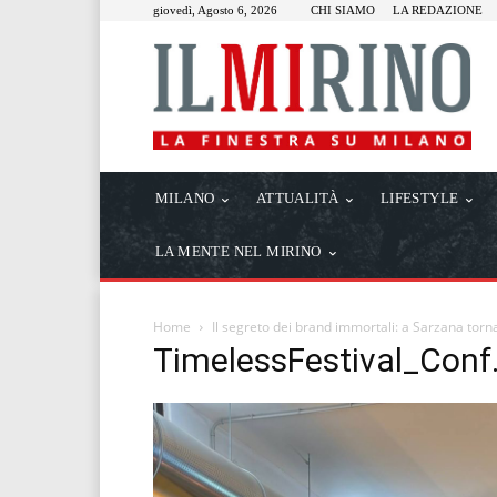
giovedì, Agosto 6, 2026
CHI SIAMO
LA REDAZIONE
MILANO
ATTUALITÀ
LIFESTYLE
LA MENTE NEL MIRINO
Home
Il segreto dei brand immortali: a Sarzana torna
TimelessFestival_Conf