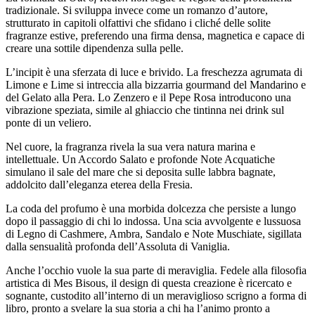
tradizionale. Si sviluppa invece come un romanzo d’autore,
strutturato in capitoli olfattivi che sfidano i cliché delle solite
fragranze estive, preferendo una firma densa, magnetica e capace di
creare una sottile dipendenza sulla pelle.
L’incipit è una sferzata di luce e brivido. La freschezza agrumata di
Limone e Lime si intreccia alla bizzarria gourmand del Mandarino e
del Gelato alla Pera. Lo Zenzero e il Pepe Rosa introducono una
vibrazione speziata, simile al ghiaccio che tintinna nei drink sul
ponte di un veliero.
Nel cuore, la fragranza rivela la sua vera natura marina e
intellettuale. Un Accordo Salato e profonde Note Acquatiche
simulano il sale del mare che si deposita sulle labbra bagnate,
addolcito dall’eleganza eterea della Fresia.
La coda del profumo è una morbida dolcezza che persiste a lungo
dopo il passaggio di chi lo indossa. Una scia avvolgente e lussuosa
di Legno di Cashmere, Ambra, Sandalo e Note Muschiate, sigillata
dalla sensualità profonda dell’Assoluta di Vaniglia.
Anche l’occhio vuole la sua parte di meraviglia. Fedele alla filosofia
artistica di Mes Bisous, il design di questa creazione è ricercato e
sognante, custodito all’interno di un meraviglioso scrigno a forma di
libro, pronto a svelare la sua storia a chi ha l’animo pronto a