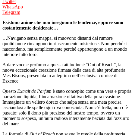
Twitter
WhatsApp
Telegram
Esistono anime che non inseguono le tendenze, eppure sono
costantemente desiderate…
…Navigano senza mappa, si muovono distanti dal rumore
quotidiano e rimangono intrinsecamente misteriose. Non perché si
nascondano, ma semplicemente perché appartengono a un mondo
interiore tutto loro.
A dare voce e profumo a questa attitudine è “Out of Reach”, la
nuova eccezionale creazione firmata dalla casa di alta profumeria
Mes Bisous, presentata in anteprima nell’esclusiva cornice di
Esxence.
Questo
Extrait de Parfum
è stato concepito come una vera e propria
narrazione liquida, l’incarnazione olfattiva della pura evasione.
Immaginate un veliero dorato che salpa senza una meta precisa,
lasciandosi alle spalle ogni riva conosciuta. Non c’è fretta, non c’è
passato: solo il dono più prezioso del nostro tempo, ovvero un
momento sospeso, un’aura radiosa interamente baciata dall’azzurro
del mare.
La formula di
Out of Reach
non segue le regole della profumeria