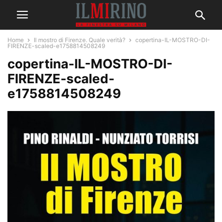
Home
Il mostro di Firenze. Quale verità?
copertina-IL-MOSTRO-DI-
FIRENZE-scaled-e1758814508249
copertina-IL-MOSTRO-DI-
FIRENZE-scaled-
e1758814508249