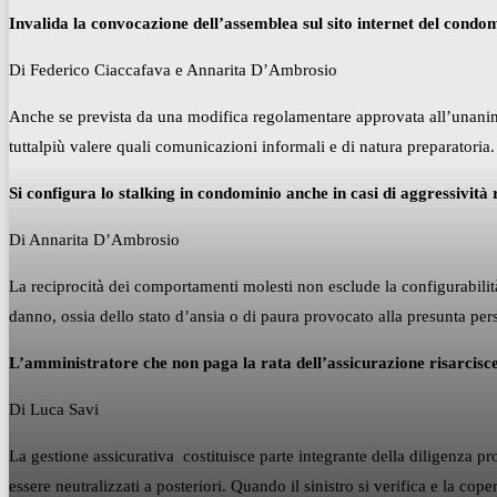
Invalida la convocazione dell’assemblea sul sito internet del condo
Di Federico Ciaccafava e Annarita D’Ambrosio
Anche se prevista da una modifica regolamentare approvata all’unanimit
tuttalpiù valere quali comunicazioni informali e di natura preparatoria.
Si configura lo stalking in condominio anche in casi di aggressività
Di Annarita D’Ambrosio
La reciprocità dei comportamenti molesti non esclude la configurabilità 
danno, ossia dello stato d’ansia o di paura provocato alla presunta pe
L’amministratore che non paga la rata dell’assicurazione risarcisce 
Di Luca Savi
La gestione assicurativa costituisce parte integrante della diligenza p
essere neutralizzati a posteriori. Quando il sinistro si verifica e la co