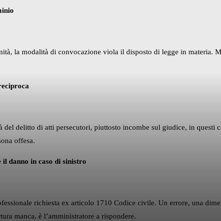
minio
à, la modalità di convocazione viola il disposto di legge in materia. Mo
 reciproca
del delitto di atti persecutori, piuttosto incombe sul giudice, in questi 
rsona offesa.
il danno in caso di sinistro
rofessionale richiesta ex articolo 1710 Codice civile. Un errore, una di
pertura manca, è l’amministratore a rispondere.