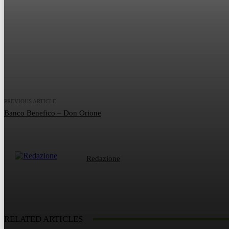
Share
Facebook
Twitter
What
PREVIOUS ARTICLE
Banco Benefico – Don Orione
Redazione
RELATED ARTICLES