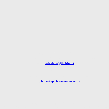
IL MIRINO - La finestra su Milano
Via Gian Battista Casella, 16 - 20156 Milano (MI) - Tel: 351 6274179
Emaili:
redazione@ilmirino.it
CONCESSIONARIA PUBBLICITA'
PMB Advisor - Signor Piero Maria Bozzo- cell: 335 354371
Emaili:
p.bozzo@pmbcomunicazione.it
© Copyright 2007-2024 Edizioni Cinque A srl
.IVA 05883360967 R.E.A. 1856331 Reg. Tribunale di Milano n.705 del 15 Novemb