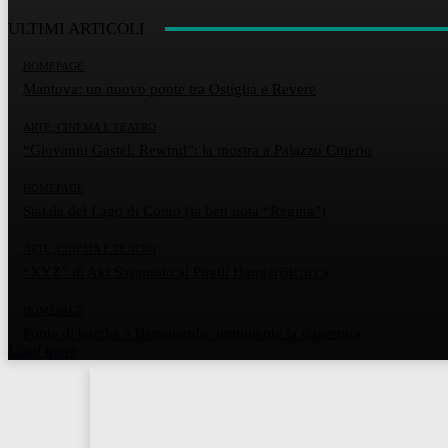
ULTIMI ARTICOLI
HOMEPAGE
Mantova: un nuovo ponte tra Ostiglia e Revere
ARTE, CINEMA E TEATRO
“Giovanni Gastel. Rewind”: la mostra a Palazzo Citterio
HOMEPAGE
Statale del Lago di Como (la ben nota “Regina”)
ARTE, CINEMA E TEATRO
“XYZ” di Aki Sasamoto al Pirelli HangarBicocca
HOMEPAGE
Ponte di barche a Bereguardo: imminente la riapertura
Load more