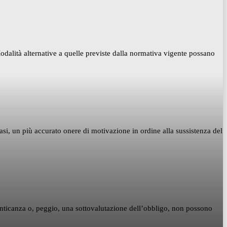
dalità alternative a quelle previste dalla normativa vigente possano
casi, un più accurato onere di motivazione in ordine alla sussistenza del
menticanza o, peggio, una sottovalutazione dell’obbligo, non possono