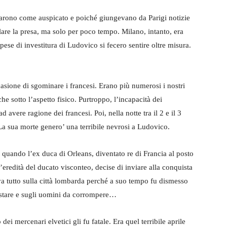
ndarono come auspicato e poiché giungevano da Parigi notizie
lare la presa, ma solo per poco tempo. Milano, intanto, era
spese di investitura di Ludovico si fecero sentire oltre misura.
casione di sgominare i francesi. Erano più numerosi i nostri
 sotto l’aspetto fisico. Purtroppo, l’incapacità dei
vere ragione dei francesi. Poi, nella notte tra il 2 e il 3
 La sua morte genero’ una terribile nevrosi a Ludovico.
 quando l’ex duca di Orleans, diventato re di Francia al posto
l’eredità del ducato visconteo, decise di inviare alla conquista
 tutto sulla città lombarda perché a suo tempo fu dismesso
istare e sugli uomini da corrompere…
ei mercenari elvetici gli fu fatale. Era quel terribile aprile