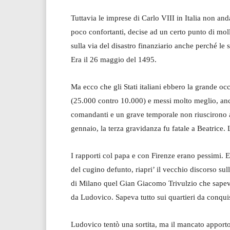
Tuttavia le imprese di Carlo VIII in Italia non a
poco confortanti, decise ad un certo punto di mol
sulla via del disastro finanziario anche perché le 
Era il 26 maggio del 1495.
Ma ecco che gli Stati italiani ebbero la grande oc
(25.000 contro 10.000) e messi molto meglio, anche
comandanti e un grave temporale non riuscirono ad a
gennaio, la terza gravidanza fu fatale a Beatrice.
I rapporti col papa e con Firenze erano pessimi. E
del cugino defunto, riapri’ il vecchio discorso sul
di Milano quel Gian Giacomo Trivulzio che sapeva
da Ludovico. Sapeva tutto sui quartieri da conqu
Ludovico tentò una sortita, ma il mancato apporto d