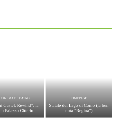
, CINEMA E TEATRO
HOMEPAGE
i Gastel. Rewind”: la
Statale del Lago di Como (la ben
 a Palazzo Citterio
nota “Regina”)