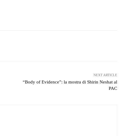
.
witter
WhatsApp
Telegram
NEXT ARTICLE
“Body of Evidence”: la mostra di Shirin Neshat al
PAC