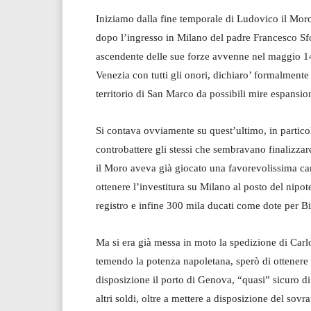
Iniziamo dalla fine temporale di Ludovico il Moro
dopo l’ingresso in Milano del padre Francesco Sf
ascendente delle sue forze avvenne nel maggio 14
Venezia con tutti gli onori, dichiaro’ formalmente
territorio di San Marco da possibili mire espansi
Si contava ovviamente su quest’ultimo, in particol
controbattere gli stessi che sembravano finalizza
il Moro aveva già giocato una favorevolissima car
ottenere l’investitura su Milano al posto del nipo
registro e infine 300 mila ducati come dote per B
Ma si era già messa in moto la spedizione di Carlo
temendo la potenza napoletana, sperò di ottenere 
disposizione il porto di Genova, “quasi” sicuro di 
altri soldi, oltre a mettere a disposizione del sovr