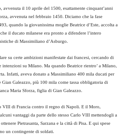
, avvenuta il 10 aprile del 1500, esattamente cinquant’anni
orza, avvenuta nel febbraio 1450. Diciamo che la fase
93, quando la giovanissima moglie Beatrice d’Este, accolta a
 che il ducato milanese era pronto a difendere l’intero
onistiche di Massimiliano d’Asburgo.
are su certe ambizioni manifestate dai francesi, cercando di
re intenzioni su Milano. Ma quando Beatrice rientro’ a Milano,
ta. Infatti, aveva donato a Massimiliano 400 mila ducati per
te Gian Galeazzo, più 100 mila come tassa obbligatoria di
ianca Maria Sforza, figlia di Gian Galeazzo.
 VIII di Francia contro il regno di Napoli. E il Moro,
alcuni vantaggi da parte dello stesso Carlo VIII mettendogli a
ottenere Pietrasanta, Sarzana e la città di Pisa. E qui spese
ano un contingente di soldati.