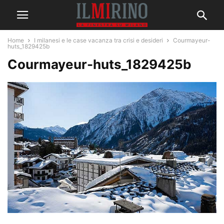
Home
I milanesi e le case vacanza tra crisi e desideri
Courmayeur-
huts_1829425b
Courmayeur-huts_1829425b