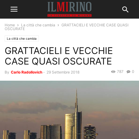
Home
La città che cambia
GRATTACIELI E VECCHIE CASE QUASI
OSCURATE
La città che cambia
GRATTACIELI E VECCHIE
CASE QUASI OSCURATE
787
0
By
Carlo Radollovich
-
29 Settembre 2018