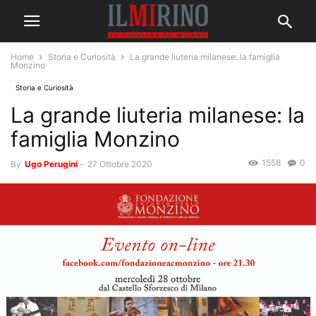
Home
Storia e Curiosità
La grande liuteria milanese: la famiglia
Monzino
Storia e Curiosità
La grande liuteria milanese: la
famiglia Monzino
1558
0
By
Ugo Perugini
-
27 Ottobre 2020