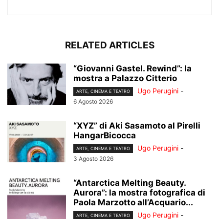
RELATED ARTICLES
“Giovanni Gastel. Rewind”: la
mostra a Palazzo Citterio
Ugo Perugini
-
ARTE, CINEMA E TEATRO
6 Agosto 2026
“XYZ” di Aki Sasamoto al Pirelli
HangarBicocca
Ugo Perugini
-
ARTE, CINEMA E TEATRO
3 Agosto 2026
“Antarctica Melting Beauty.
Aurora”: la mostra fotografica di
Paola Marzotto all’Acquario...
Ugo Perugini
-
ARTE, CINEMA E TEATRO