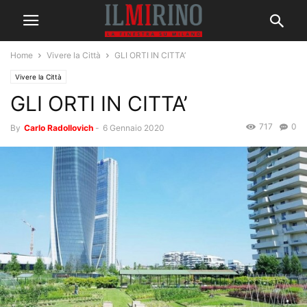
Home
Vivere la Città
GLI ORTI IN CITTA’
Vivere la Città
GLI ORTI IN CITTA’
717
0
By
Carlo Radollovich
-
6 Gennaio 2020