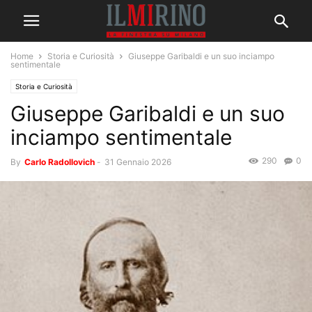
Home
Storia e Curiosità
Giuseppe Garibaldi e un suo inciampo
sentimentale
Storia e Curiosità
Giuseppe Garibaldi e un suo
inciampo sentimentale
290
0
By
Carlo Radollovich
-
31 Gennaio 2026