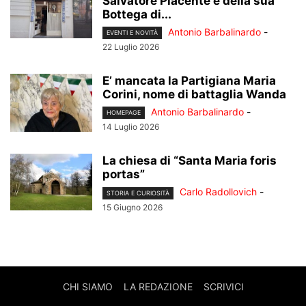
Salvatore Piacente e della sua
Bottega di...
Antonio Barbalinardo
-
EVENTI E NOVITÀ
22 Luglio 2026
E’ mancata la Partigiana Maria
Corini, nome di battaglia Wanda
Antonio Barbalinardo
-
HOMEPAGE
14 Luglio 2026
La chiesa di “Santa Maria foris
portas”
Carlo Radollovich
-
STORIA E CURIOSITÀ
15 Giugno 2026
CHI SIAMO
LA REDAZIONE
SCRIVICI