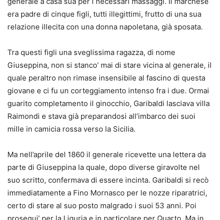
generale a casa sua per i necessari massaggi. Il marchese
era padre di cinque figli, tutti illegittimi, frutto di una sua
relazione illecita con una donna napoletana, già sposata.
Tra questi figli una sveglissima ragazza, di nome
Giuseppina, non si stanco’ mai di stare vicina al generale, il
quale peraltro non rimase insensibile al fascino di questa
giovane e ci fu un corteggiamento intenso fra i due. Ormai
guarito completamento il ginocchio, Garibaldi lasciava villa
Raimondi e stava già preparandosi all’imbarco dei suoi
mille in camicia rossa verso la Sicilia.
Ma nell’aprile del 1860 il generale ricevette una lettera da
parte di Giuseppina la quale, dopo diverse giravolte nel
suo scritto, confermava di essere incinta. Garibaldi si recò
immediatamente a Fino Mornasco per le nozze riparatrici,
certo di stare al suo posto malgrado i suoi 53 anni. Poi
prosegui’ per la Liguria e in particolare per Quarto. Ma in