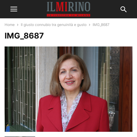
Home
Il giusto connubio tra genuinità e gusto
IMG_8687
IMG_8687