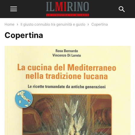
Home
Il giusto connubio tra genuinità e gusto
Copertina
Copertina