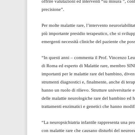
offrire valutazioni ed interventi “su misura ”, c
precisione”.
Per molte malattie rare, l’intervento neuroriabilit
più importante presidio terapeutico, che si svilup
emergenti necessità cliniche del paziente che poss
“In questi anni – commenta il Prof. Vincenzo Leuz
di Roma ed esperto di Malattie rare, membro SINPI
importanti per le malattie rare del bambino, diventa
strumenti diagnostici e, finalmente, anche di terap
hanno un ruolo di rilievo. Strutture universitarie
delle malattie neurologiche rare del bambino ed h
trattamenti enzimatici e genetici che hanno modific
“La neuropsichiatria infantile rappresenta una pro
con malattie rare che causano disturbi del neurosv