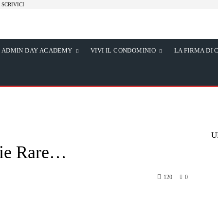
SCRIVICI
ADMIN DAY ACADEMY
VIVI IL CONDOMINIO
LA FIRMA DI 
U
tie Rare…
120
0
atsApp
Telegram