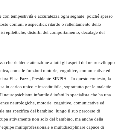
re con tempestività e accuratezza ogni segnale, poiché spesso
osto comuni e aspecifici: ritardo o rallentamento dello
isi epilettiche, disturbi del comportamento, decalage del
a che richiede attenzione a tutti gli aspetti del neurosviluppo
inica, come le funzioni motorie, cognitive, comunicative ed
iara Elisa Fazzi, Presidente SINPIA – In questo contesto, la
a in carico unico e insostituibile, soprattutto per le malattie
l neuropsichiatra infantile è infatti lo specialista che ha una
tenze neurologiche, motorie, cognitive, comunicative ed
ale ma specifica del bambino lungo il suo percorso di
i occupa attivamente non solo del bambino, ma anche della
n’equipe multiprofessionale e multidisciplinare capace di