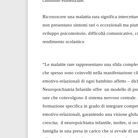
cammino esistenziale.
Riconoscere una malattia rara significa intercetta
non presentano sintomi rari o eccezionali ma piutt
sviluppo psicomotorio, difficoltà comunicative, cr
rendimento scolastico
“Le malattie rare rappresentano una sfida compless
che spesso sono coinvolti nella manifestazione cl
emotivo-relazionali di ogni bambino affetto – dich
Neuropsichiatria Infantile offre un modello di pres
rare che coinvolgono il sistema nervoso centrale. I
formazione specifica in grado di integrare compe
emotivo-relazionali, garantendo una visione glob
crescita; il neuropsichiatra infantile, inoltre, s
famiglia in una presa in carico che si avvale di u