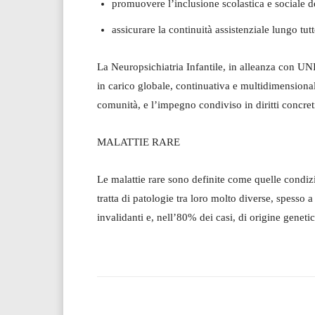
promuovere l’inclusione scolastica e sociale d
assicurare la continuità assistenziale lungo tutt
La Neuropsichiatria Infantile, in alleanza con U
in carico globale, continuativa e multidimensionale
comunità, e l’impegno condiviso in diritti concreti
MALATTIE RARE
Le malattie rare sono definite come quelle condiz
tratta di patologie tra loro molto diverse, spesso
invalidanti e, nell’80% dei casi, di origine geneti
Facebook
Tw
Share