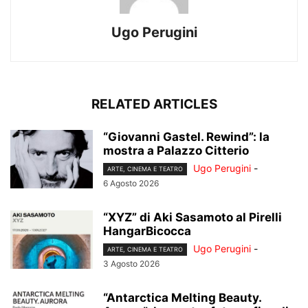
Ugo Perugini
RELATED ARTICLES
“Giovanni Gastel. Rewind”: la
mostra a Palazzo Citterio
Ugo Perugini
-
ARTE, CINEMA E TEATRO
6 Agosto 2026
“XYZ” di Aki Sasamoto al Pirelli
HangarBicocca
Ugo Perugini
-
ARTE, CINEMA E TEATRO
3 Agosto 2026
“Antarctica Melting Beauty.