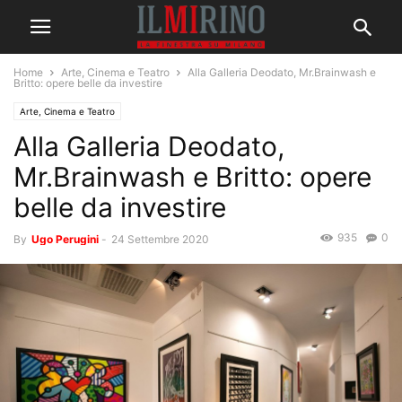
Home
Arte, Cinema e Teatro
Alla Galleria Deodato, Mr.Brainwash e
Britto: opere belle da investire
Arte, Cinema e Teatro
Alla Galleria Deodato,
Mr.Brainwash e Britto: opere
belle da investire
935
0
By
Ugo Perugini
-
24 Settembre 2020