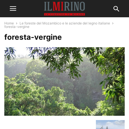
Home
Le foreste del Mozambico e le aziende del legno italiane
foresta-vergine
foresta-vergine