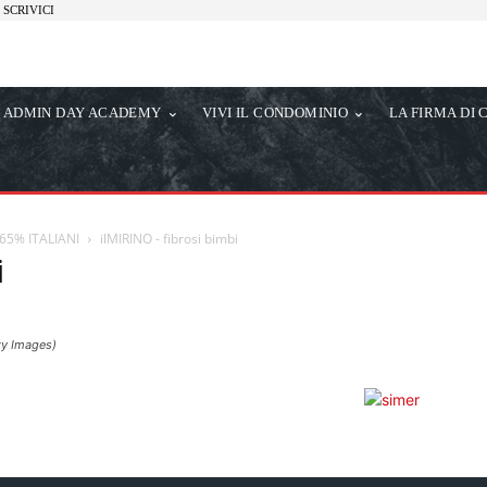
SCRIVICI
ADMIN DAY ACADEMY
VIVI IL CONDOMINIO
LA FIRMA DI 
65% ITALIANI
ilMIRINO - fibrosi bimbi
i
ty Images)