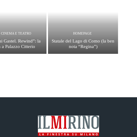
, CINEMA E TEATRO
HOMEPAGE
i Gastel. Rewind”: la
Statale del Lago di Como (la ben
 a Palazzo Citterio
nota “Regina”)