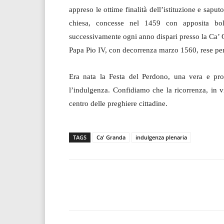
appreso le ottime finalità dell’istituzione e sapu
chiesa, concesse nel 1459 con apposita boll
successivamente ogni anno dispari presso la Ca’ 
Papa Pio IV, con decorrenza marzo 1560, rese per
Era nata la Festa del Perdono, una vera e pro
l’indulgenza. Confidiamo che la ricorrenza, in v
centro delle preghiere cittadine.
TAGS
Ca' Granda
indulgenza plenaria
Facebook
T
Share