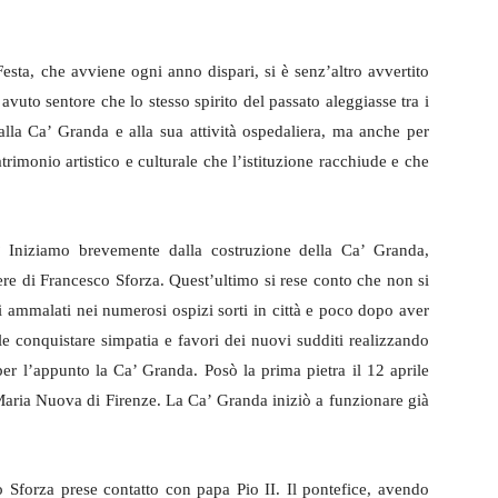
esta, che avviene ogni anno dispari, si è senz’altro avvertito
è avuto sentore che lo stesso spirito del passato aleggiasse tra i
 alla Ca’ Granda e alla sua attività ospedaliera, ma anche per
trimonio artistico e culturale che l’istituzione racchiude e che
? Iniziamo brevemente dalla costruzione della Ca’ Granda,
lere di Francesco Sforza. Quest’ultimo si rese conto che non si
i ammalati nei numerosi ospizi sorti in città e poco dopo aver
lle conquistare simpatia e favori dei nuovi sudditi realizzando
 l’appunto la Ca’ Granda. Posò la prima pietra il 12 aprile
aria Nuova di Firenze. La Ca’ Granda iniziò a funzionare già
Sforza prese contatto con papa Pio II. Il pontefice, avendo