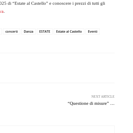
5 di “Estate al Castello” e conoscere i prezzi di tutti gli
iva
.
concerti
Danza
ESTATE
Estate al Castello
Eventi
witter
WhatsApp
Telegram
NEXT ARTICLE
“Questione di misure” …