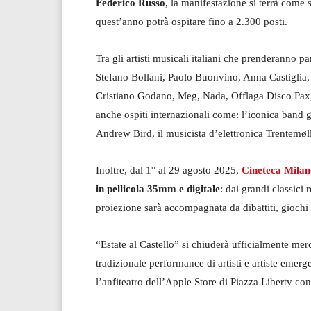
Federico Russo
, la manifestazione si terrà come
quest’anno potrà ospitare fino a 2.300 posti.
Tra gli artisti musicali italiani che prenderanno p
Stefano Bollani, Paolo Buonvino, Anna Castiglia,
Cristiano Godano, Meg, Nada, Offlaga Disco Pax,
anche ospiti internazionali come: l’iconica band g
Andrew Bird, il musicista d’elettronica Trentemøl
Inoltre, dal 1° al 29 agosto 2025,
Cineteca Milan
in pellicola 35mm e digitale
: dai grandi classici r
proiezione sarà accompagnata da dibattiti, giochi 
“Estate al Castello” si chiuderà ufficialmente me
tradizionale performance di artisti e artiste emer
l’anfiteatro dell’Apple Store di Piazza Liberty con 