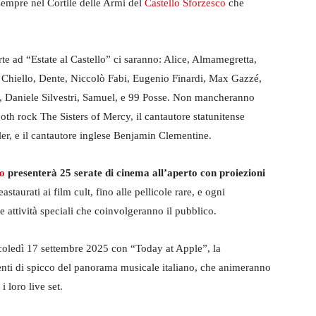
 sempre nel Cortile delle Armi del
Castello Sforzesco
che
arte ad “Estate al Castello” ci saranno: Alice, Almamegretta,
 Chiello, Dente, Niccolò Fabi, Eugenio Finardi, Max Gazzé,
 Daniele Silvestri, Samuel, e 99 Posse. Non mancheranno
oth rock The Sisters of Mercy, il cantautore statunitense
ler, e il cantautore inglese Benjamin Clementine.
o
presenterà 25 serate di cinema all’aperto con proiezioni
eastaurati ai film cult, fino alle pellicole rare, e ogni
e attività speciali che coinvolgeranno il pubblico.
rcoledì 17 settembre 2025 con “Today at Apple”, la
genti di spicco del panorama musicale italiano, che animeranno
i loro live set.