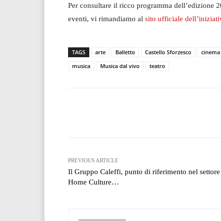
Per consultare il ricco programma dell’edizione 202
eventi, vi rimandiamo al
sito ufficiale dell’iniziat
TAGS
arte
Balletto
Castello Sforzesco
cinema
musica
Musica dal vivo
teatro
Facebook
T
Share
PREVIOUS ARTICLE
Il Gruppo Caleffi, punto di riferimento nel settore
Home Culture…