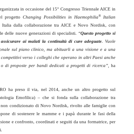
rganizzata in occasione del 15° Congresso Triennale AICE in
®
del progetto
Changing Possibilities in Haemophilia
Italian
 Italia dalla collaborazione tra AICE e Novo Nordisk, con
ale delle nuove generazioni di specialisti.
“
Questo progetto si
 assicurare ai malati la continuità di cure adeguate
. Vuole
onale sul piano clinico, ma abituarli a una visione e a una
, competitivi verso i colleghi che operano in altri Paesi anche
 o di proposte per bandi dedicati a progetti di ricerca”,
ha
ERO ha preso il via, nel 2014, anche un altro progetto sul
tologia Emofilica) – che si fonda sulla collaborazione tra
non condizionato di Novo Nordisk, rivolto alle famiglie con
opone di sostenere le mamme e i papà durante le fasi della
sione e confronto, coordinati e seguiti da una formatrice, per
i.