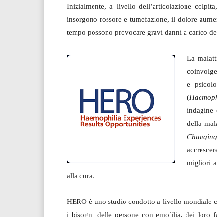
Inizialmente, a livello dell’articolazione colpi
insorgono rossore e tumefazione, il dolore aumen
tempo possono provocare gravi danni a carico dell
La malatt
coinvolge
e psicol
(
Haemophi
indagine 
della mal
Changing 
accrescer
migliori 
alla cura.
HERO è uno studio condotto a livello mondiale ch
i bisogni delle persone con emofilia, dei loro fa