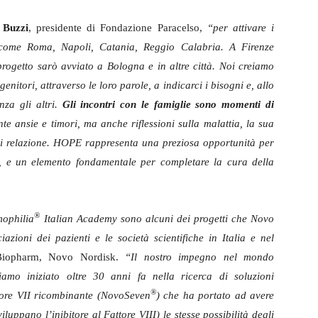
 Buzzi
, presidente di Fondazione Paracelso,
“per attivare i
tà come Roma, Napoli, Catania, Reggio Calabria. A Firenze
rogetto sarò avviato a Bologna e in altre città. Noi creiamo
nitori, attraverso le loro parole, a indicarci i bisogni e, allo
nza gli altri.
Gli incontri con le famiglie sono momenti di
e ansie e timori, ma anche riflessioni sulla malattia, la sua
a di relazione. HOPE rappresenta una preziosa opportunità per
a, e un elemento fondamentale per completare la cura della
®
ophilia
Italian Academy sono alcuni dei progetti che Novo
azioni dei pazienti e le società scientifiche in Italia e nel
 Biopharm, Novo Nordisk.
“Il nostro impegno nel mondo
biamo iniziato oltre 30 anni fa nella ricerca di soluzioni
®
ttore VII ricombinante (NovoSeven
) che ha portato ad avere
luppano l’inibitore al Fattore VIII) le stesse possibilità degli