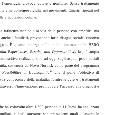
ta, l’emorragia provoca dolore e gonfiore. Senza trattamento
ta e ne consegue rigidità nei movimenti. Emartri ripetuti nel
e articolazioni colpite.
ia influenza non solo la vita delle persone con emofilia, ma
 anche i familiari, provocando forte disagio sociale, emotivo
ogico. È quanto emerge dallo studio internazionale HERO
lia Experiences, Results, and Opportunities
), la più ampia
conoscitiva realizzata sino ad oggi sugli aspetti psico-sociali
attia, sostenuta da Novo Nordisk come parte del programma
®
Possibilities in Haemophilia
, che si pone l’obiettivo di
e la conoscenza della malattia, fornire le cure e i trattamenti
attraverso l’innovazione, promuovere l’accesso alla diagnosi e
e ha coinvolto oltre 1.300 persone in 11 Paesi, ha analizzato
miliari, e degli operatori sanitari su temi quali il lavoro, le