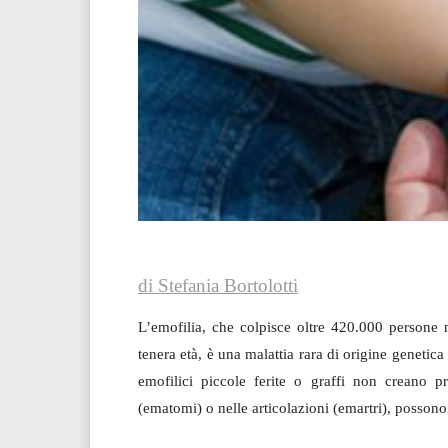
di Stefania Bortolotti
L’emofilia, che colpisce oltre 420.000 persone n
tenera età, è una malattia rara di origine geneti
emofilici piccole ferite o graffi non creano p
(ematomi) o nelle articolazioni (emartri), posson