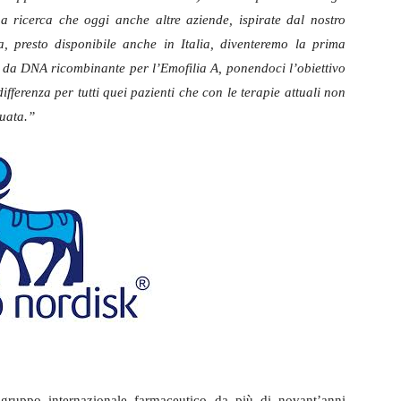
a ricerca che oggi anche altre aziende, ispirate dal nostro
, presto disponibile anche in Italia, diventeremo la prima
ie da DNA ricombinante per l’Emofilia A, ponendoci l’obiettivo
ifferenza per tutti quei pazienti che con le terapie attuali non
uata.”
uppo internazionale farmaceutico da più di novant’anni