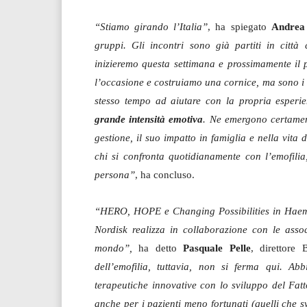
“Stiamo girando l’Italia”
, ha spiegato
Andrea
gruppi. Gli incontri sono già partiti in cit
inizieremo questa settimana e prossimamente il p
l’occasione e costruiamo una cornice, ma sono i ge
stesso tempo ad aiutare con la propria esperie
grande intensità emotiva
. Ne emergono certament
gestione, il suo impatto in famiglia e nella vit
chi si confronta quotidianamente con l’emofili
persona”
, ha concluso.
“HERO, HOPE e Changing Possibilities in Haem
Nordisk realizza in collaborazione con le associ
mondo”,
ha detto
Pasquale Pelle
, direttore
dell’emofilia, tuttavia, non si ferma qui. Ab
terapeutiche innovative con lo sviluppo del Fa
anche per i pazienti meno fortunati (quelli che svi