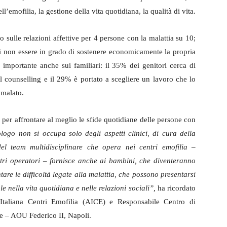
ll’emofilia, la gestione della vita quotidiana, la qualità di vita.
sulle relazioni affettive per 4 persone con la malattia su 10;
 di non essere in grado di sostenere economicamente la propria
a importante anche sui familiari: il 35% dei genitori cerca di
o il counselling e il 29% è portato a scegliere un lavoro che lo
 malato.
 per affrontare al meglio le sfide quotidiane delle persone con
logo non si occupa solo degli aspetti clinici, di cura della
 del team multidisciplinare che opera nei centri emofilia
–
ltri operatori – fornisce anche ai bambini, che diventeranno
ntare le difficoltà legate alla malattia, che possono presentarsi
 nella vita quotidiana e nelle relazioni sociali”,
ha ricordato
 Italiana Centri Emofilia (AICE) e Responsabile Centro di
 – AOU Federico II, Napoli.