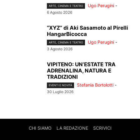
Ugo Perugini
-
ARTE, CINEMA E TEATRO
6 Agosto 2026
“XYZ” di Aki Sasamoto al Pirelli
HangarBicocca
Ugo Perugini
-
ARTE, CINEMA E TEATRO
3 Agosto 2026
VIPITENO: UN’ESTATE TRA
ADRENALINA, NATURA E
TRADIZIONI
Stefania Bortolotti
-
EVENTI E NOVITÀ
30 Luglio 2026
CHI SIAMO
LA REDAZIONE
SCRIVICI