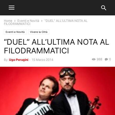
Home
Eventi e Novità
“DUEL” ALL’ULTIMA NOTA AL
FILODRAMMATICI
Eventi e Novità
Vivere la Città
“DUEL” ALL’ULTIMA NOTA AL
FILODRAMMATICI
988
0
By
Ugo Perugini
-
15 Marzo 2014