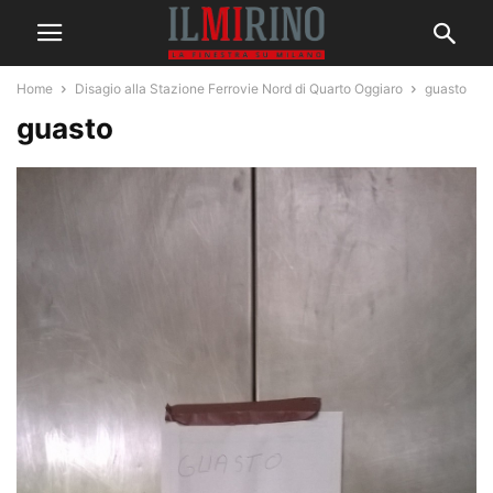
Home
Disagio alla Stazione Ferrovie Nord di Quarto Oggiaro
guasto
guasto