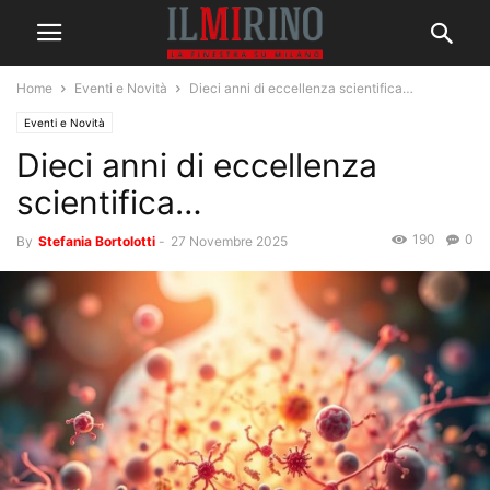
Home
Eventi e Novità
Dieci anni di eccellenza scientifica…
Eventi e Novità
Dieci anni di eccellenza
scientifica…
190
0
By
Stefania Bortolotti
-
27 Novembre 2025