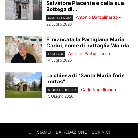
Salvatore Piacente e della sua
Bottega di...
Antonio Barbalinardo
-
EVENTI E NOVITÀ
22 Luglio 2026
E’ mancata la Partigiana Maria
Corini, nome di battaglia Wanda
Antonio Barbalinardo
-
HOMEPAGE
14 Luglio 2026
La chiesa di “Santa Maria foris
portas”
Carlo Radollovich
-
STORIA E CURIOSITÀ
15 Giugno 2026
CHI SIAMO
LA REDAZIONE
SCRIVICI