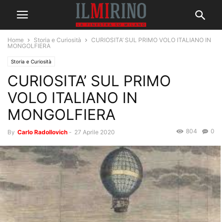
Home
Storia e Curiosità
CURIOSITA’ SUL PRIMO VOLO ITALIANO IN
MONGOLFIERA
Storia e Curiosità
CURIOSITA’ SUL PRIMO
VOLO ITALIANO IN
MONGOLFIERA
804
0
By
Carlo Radollovich
-
27 Aprile 2020