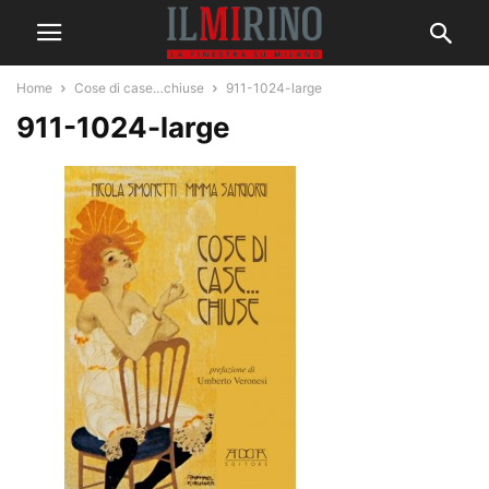
Home
Cose di case…chiuse
911-1024-large
911-1024-large