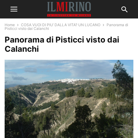
Home
COSA VUOI DI PIU’ DALLA VITA? UN LUCANO
Panorama di
Pisticci visto dai Calanchi
Panorama di Pisticci visto dai
Calanchi