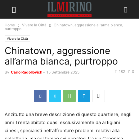
Home
Vivere la Città
Chinatown, aggressione all’arma bianca,
purtroppo
Vivere la Città
Chinatown, aggressione
all’arma bianca, purtroppo
182
0
By
Carlo Radollovich
-
15 Settembre 2025
Anzitutto una breve descrizione di questo quartiere, negli
anni Trenta abitato quasi esclusivamente da artigiani
cinesi, specialisti nell’affrontare problemi relativi alla
pelletteria, ma col tempo sviluppatosi tra via Canonica