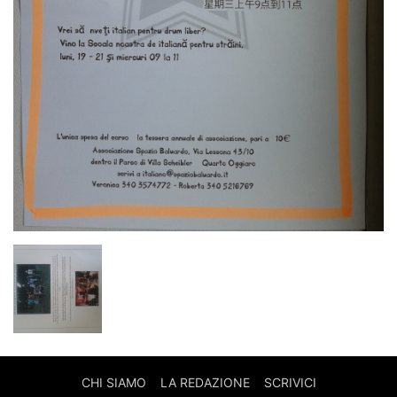
CHI SIAMO
LA REDAZIONE
SCRIVICI