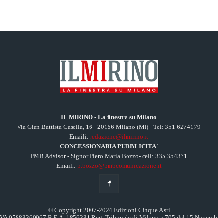
IL MIRINO - La finestra su Milano
Via Gian Battista Casella, 16 - 20156 Milano (MI) - Tel: 351 6274179
Emaili:
redazione@ilmirino.it
CONCESSIONARIA PUBBLICITA'
PMB Advisor - Signor Piero Maria Bozzo- cell: 335 354371
Emaili:
p.bozzo@pmbcomunicazione.it
© Copyright 2007-2024 Edizioni Cinque A srl
.IVA 05883360967 R.E.A. 1856331 Reg. Tribunale di Milano n.705 del 15 Novemb