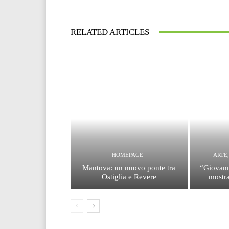
RELATED ARTICLES
HOMEPAGE
ARTE
Mantova: un nuovo ponte tra
“Giovann
Ostiglia e Revere
mostra