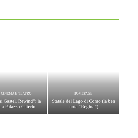
, CINEMA E TEATRO
HOMEPAGE
i Gastel. Rewind”: la
Statale del Lago di Como (la ben
 a Palazzo Citterio
nota “Regina”)