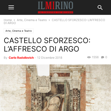
Home
Arte, Cinema e Teatro
CASTELLO SFORZESCO: L’AFFRESCO
DI ARGO
Arte, Cinema e Teatro
CASTELLO SFORZESCO:
L’AFFRESCO DI ARGO
1556
0
By
Carlo Radollovich
-
12 Dicembre 2018