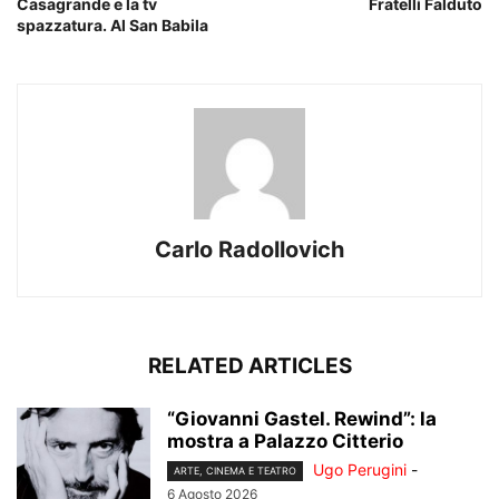
Casagrande e la tv
Fratelli Falduto
spazzatura. Al San Babila
Carlo Radollovich
RELATED ARTICLES
“Giovanni Gastel. Rewind”: la
mostra a Palazzo Citterio
Ugo Perugini
-
ARTE, CINEMA E TEATRO
6 Agosto 2026