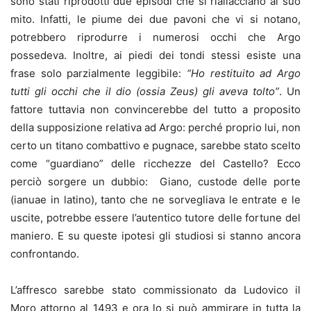
sono stati riprodotti due episodi che si riallacciano al suo
mito. Infatti, le piume dei due pavoni che vi si notano,
potrebbero riprodurre i numerosi occhi che Argo
possedeva. Inoltre, ai piedi dei tondi stessi esiste una
frase solo parzialmente leggibile:
“Ho restituito ad Argo
tutti gli occhi che il dio (ossia Zeus) gli aveva tolto”
. Un
fattore tuttavia non convincerebbe del tutto a proposito
della supposizione relativa ad Argo: perché proprio lui, non
certo un titano combattivo e pugnace, sarebbe stato scelto
come “guardiano” delle ricchezze del Castello? Ecco
perciò sorgere un dubbio: Giano, custode delle porte
(ianuae in latino), tanto che ne sorvegliava le entrate e le
uscite, potrebbe essere l’autentico tutore delle fortune del
maniero. E su queste ipotesi gli studiosi si stanno ancora
confrontando.
L’affresco sarebbe stato commissionato da Ludovico il
Moro attorno al 1493 e ora lo si può ammirare in tutta la