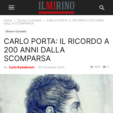
Home
Storia e Curiosità
CARLO PORTA: IL RICORDO A 200 ANNI
DALLA SCOMPARSA
Storia e Curiosità
CARLO PORTA: IL RICORDO A
200 ANNI DALLA
SCOMPARSA
650
0
By
Carlo Radollovich
-
30 Dicembre 2020