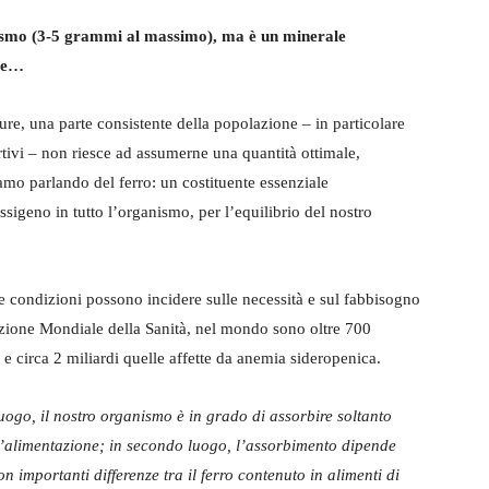
ismo (3-5 grammi al massimo), ma è un minerale
ute…
re, una parte consistente della popolazione – in particolare
ortivi – non riesce ad assumerne una quantità ottimale,
mo parlando del ferro: un costituente essenziale
sigeno in tutto l’organismo, per l’equilibrio del nostro
tre condizioni possono incidere sulle necessità e sul fabbisogno
azione Mondiale della Sanità, nel mondo sono oltre 700
e circa 2 miliardi quelle affette da anemia sideropenica.
luogo, il nostro organismo è in grado di assorbire soltanto
 l’alimentazione; in secondo luogo, l’assorbimento dipende
n importanti differenze tra il ferro contenuto in alimenti di