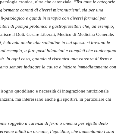
tologia cronica, oltre che carenziale. “
Tra tutte le categorie
giormente carenti di diversi micronutrienti, sia per una
li-patologico e quindi in terapia con diversi farmaci per
nibitori di pompa protonica e gastroprotettori che, ad esempio,
iarisce il Dott. Cesare Liberali, Medico di Medicina Generale.
i, è dovuta anche alla solitudine in cui spesso si trovano le
 ad esempio, a fare pasti bilanciati e completi che contengano
sità. In ogni caso, quando si riscontra una carenza di ferro e
iamo sempre indagare la causa e iniziare immediatamente con
isogno quotidiano e necessità di integrazione nutrizionale
ziani, ma interessano anche gli sportivi, in particolare chi
nte soggetto a carenza di ferro o anemia per effetto dello
Interviene infatti un ormone, l’epcidina, che aumentando i suoi