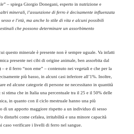
le
” – spiega Giorgio Donegani, esperto in nutrizione e
 altri minerali, l’assunzione di ferro è decisamente influenzata
l sesso e l’età, ma anche lo stile di vita e alcuni possibili
ntestinali che possono determinare un assorbimento
cui questo minerale è presente non è sempre uguale. Va infatti
imica presente nei cibi di origine animale, ben assorbita dal
– e il ferro “non eme” – contenuto nei vegetali e che per la
isamente più basso, in alcuni casi inferiore all’1%. Inoltre,
riare ed alcune categorie di persone ne necessitano in quantità
i stima che in Italia una percentuale tra il 25 e il 50% delle
enica, in quanto con il ciclo mestruale hanno una più
no di un apporto maggiore rispetto a un individuo di sesso
/o disturbi come cefalea, irritabilità e una minore capacità
caso verificare i livelli di ferro nel sangue.