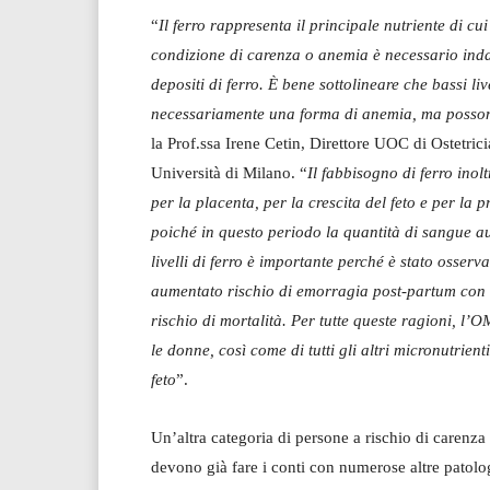
“
Il ferro rappresenta il principale nutriente di cu
condizione di carenza o anemia è necessario inda
depositi di ferro. È bene sottolineare che bassi 
necessariamente una forma di anemia, ma possono
la Prof.ssa Irene Cetin, Direttore UOC di Ostetri
Università di Milano. “
Il fabbisogno di ferro ino
per la placenta, per la crescita del feto e per la
poiché in questo periodo la quantità di sangue au
livelli di ferro è importante perché è stato osser
aumentato rischio di emorragia post-partum con g
rischio di mortalità. Per tutte queste ragioni, l’
le donne, così come di tutti gli altri micronutrien
feto
”.
Un’altra categoria di persone a rischio di carenza 
devono già fare i conti con numerose altre patolog