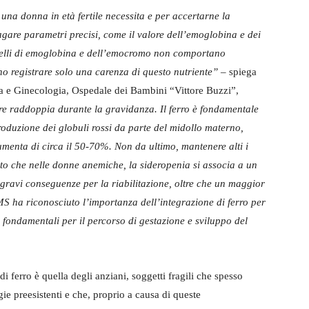
i una donna in età fertile necessita e per accertarne la
gare parametri precisi, come il valore dell’emoglobina e dei
livelli di emoglobina e dell’emocromo non comportano
 registrare solo una carenza di questo nutriente”
– spiega
cia e Ginecologia, Ospedale dei Bambini “Vittore Buzzi”,
ltre raddoppia durante la gravidanza. Il ferro è fondamentale
 produzione dei globuli rossi da parte del midollo materno,
menta di circa il 50-70%. Non da ultimo, mantenere alti i
vato che nelle donne anemiche, la sideropenia si associa a un
ravi conseguenze per la riabilitazione, oltre che un maggior
OMS ha riconosciuto l’importanza dell’integrazione di ferro per
ti fondamentali per il percorso di gestazione e sviluppo del
di ferro è quella degli anziani, soggetti fragili che spesso
ie preesistenti e che, proprio a causa di queste