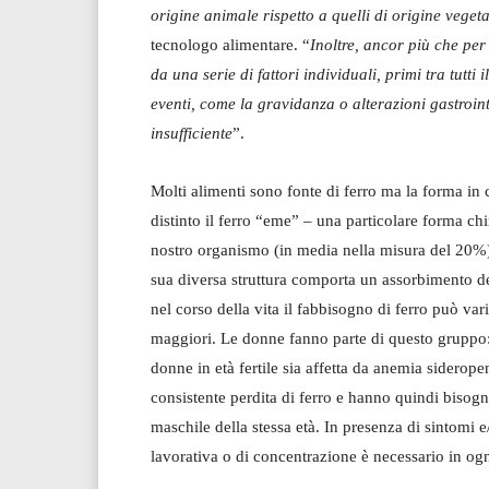
origine animale rispetto a quelli di origine vegeta
tecnologo alimentare. “
Inoltre, ancor più che per
da una serie di fattori individuali, primi tra tutti i
eventi, come la gravidanza o alterazioni gastroi
insufficiente
”.
Molti alimenti sono fonte di ferro ma la forma in 
distinto il ferro “eme” – una particolare forma ch
nostro organismo (in media nella misura del 20%) 
sua diversa struttura comporta un assorbimento dec
nel corso della vita il fabbisogno di ferro può va
maggiori. Le donne fanno parte di questo gruppo: s
donne in età fertile sia affetta da anemia siderop
consistente perdita di ferro e hanno quindi bisog
maschile della stessa età. In presenza di sintomi e
lavorativa o di concentrazione è necessario in ogni 