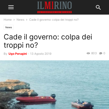
Home
News
Cade il governo: colpa dei troppi no?
News
Cade il governo: colpa dei
troppi no?
803
0
By
Ugo Perugini
-
13 Agosto 2019