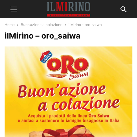
Home
Buon’azione a colazione
ilMirino - oro_saiwa
ilMirino – oro_saiwa